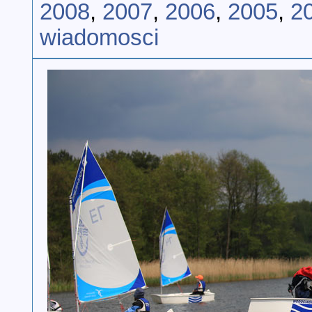
2008
,
2007
,
2006
,
2005
,
2
wiadomosci