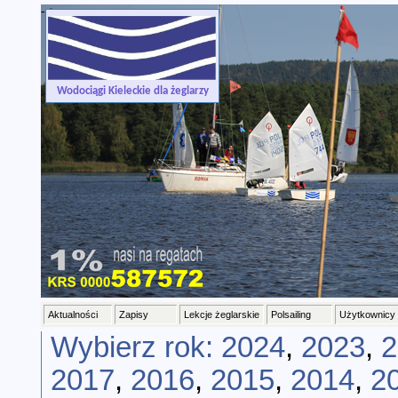
-->
Wodociągi Kieleckie dla żeglarzy
Aktualności
Zapisy
Lekcje żeglarskie
Polsailing
Użytkownicy
Wybierz rok:
2024
,
2023
,
2
2017
,
2016
,
2015
,
2014
,
2