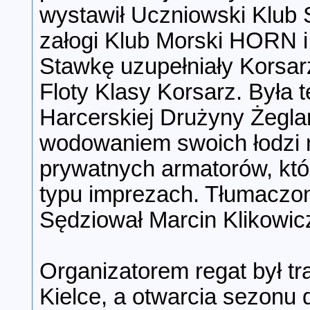
wystawił Uczniowski Klub S
załogi Klub Morski HORN i
Stawkę uzupełniały Korsarz
Floty Klasy Korsarz. Była t
Harcerskiej Drużyny Żeglar
wodowaniem swoich łodzi ni
prywatnych armatorów, któr
typu imprezach. Tłumaczon
Sędziował Marcin Klikowic
Organizatorem regat był tr
Kielce, a otwarcia sezonu