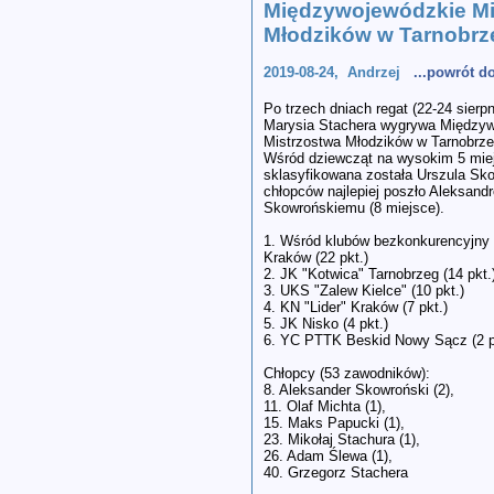
Międzywojewódzkie Mi
Młodzików w Tarnobrz
2019-08-24, Andrzej
...powrót 
Po trzech dniach regat (22-24 sierp
Marysia Stachera wygrywa Między
Mistrzostwa Młodzików w Tarnobrze
Wśród dziewcząt na wysokim 5 mie
sklasyfikowana została Urszula Sk
chłopców najlepiej poszło Aleksand
Skowrońskiemu (8 miejsce).
1. Wśród klubów bezkonkurencyjny 
Kraków (22 pkt.)
2. JK "Kotwica" Tarnobrzeg (14 pkt.
3. UKS "Zalew Kielce" (10 pkt.)
4. KN "Lider" Kraków (7 pkt.)
5. JK Nisko (4 pkt.)
6. YC PTTK Beskid Nowy Sącz (2 p
Chłopcy (53 zawodników):
8. Aleksander Skowroński (2),
11. Olaf Michta (1),
15. Maks Papucki (1),
23. Mikołaj Stachura (1),
26. Adam Ślewa (1),
40. Grzegorz Stachera