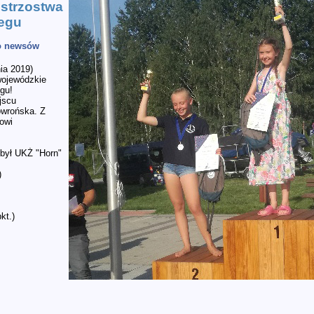
strzostwa
egu
do newsów
nia 2019)
wojewódzkie
gu!
jscu
owrońska. Z
rowi
był UKŻ "Horn"
)
kt.)