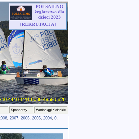
POLSAILNG
żeglarstwo dla
dzieci 2023
[REKRUTACJA]
Sponsorzy
Wodociągi Kieleckie
2008
,
2007
,
2006
,
2005
,
2004
,
0
,