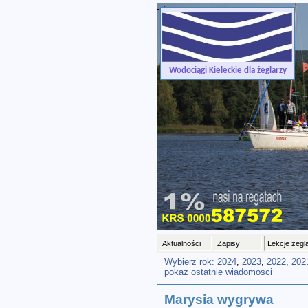
-->
Wodociągi Kieleckie dla żeglarzy
Aktualności
Zapisy
Lekcje żegl
Wybierz rok:
2024
,
2023
,
2022
,
202
pokaz ostatnie wiadomosci
Marysia wygrywa