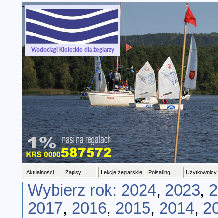
-->
Wodociągi Kieleckie dla żeglarzy
Aktualności
Zapisy
Lekcje żeglarskie
Polsailing
Użytkownicy
Wybierz rok:
2024
,
2023
,
2
2017
,
2016
,
2015
,
2014
,
2