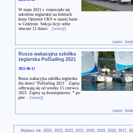
W maju 2021 r. rozpoczęło się
szkolenie żeglarskie na łodziach
klasy Optimist UKS w naszej bazie
w Cedzynie. Sekcja liczy sobie
obecnie 12 dzieci
...[wiecej]
(autor: And
Rusza wakacyjna szkółka
żeglarska PolSailing 2021
2021-06-12
Rusza wakacyjna szkółka żeglarska
dla dzieci "PolSailing 2021". Zapisy
odbywają się od wtorku 15 czerwca
2021. Zapisy są dwustopniowe: * po
pier
...[wiecej]
(autor: And
Wybierz rok:
2024
,
2023
,
2022
,
2021
,
2020
,
2019
,
2018
,
2017
,
20