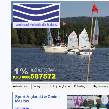
-->
Wodociągi Kieleckie dla żeglarzy
Aktualności
Zapisy
Lekcje żeglarskie
Polsailing
Użytkownicy
Sport żeglarski w Gminie
Masłów
2021-09-30