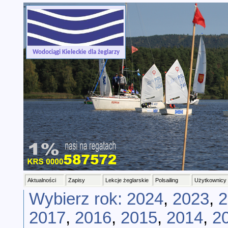
-->
Wodociągi Kieleckie dla żeglarzy
Aktualności
Zapisy
Lekcje żeglarskie
Polsailing
Użytkownicy
Wybierz rok:
2024
,
2023
,
2
2017
,
2016
,
2015
,
2014
,
2