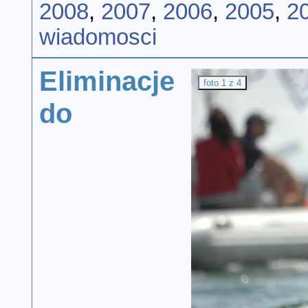
2008
,
2007
,
2006
,
2005
,
2
wiadomosci
Eliminacje
foto 1 z 4
do