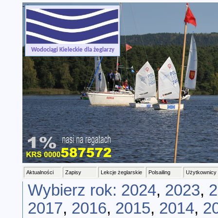
-->
Wodociągi Kieleckie dla żeglarzy
Aktualności
Zapisy
Lekcje żeglarskie
Polsailing
Użytkownicy
Wybierz rok:
2024
,
2023
,
2
2017
,
2016
,
2015
,
2014
,
2