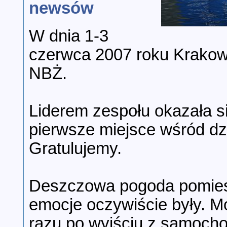
newsów
W dnia 1-3
czerwca 2007 roku Krakowi
NBŻ.
Liderem zespołu okazała si
pierwsze miejsce wśród dz
Gratulujemy.
Deszczowa pogoda pomiesz
emocje oczywiście były. Mo
razu po wyjściu z samocho