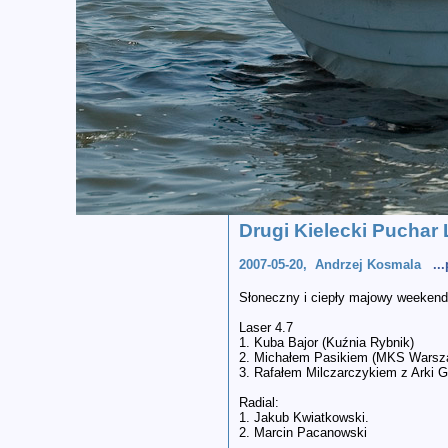
Drugi Kielecki Puchar
2007-05-20, Andrzej Kosmala
..
Słoneczny i ciepły majowy weekend 
Laser 4.7
1. Kuba Bajor (Kuźnia Rybnik)
2. Michałem Pasikiem (MKS Warsza
3. Rafałem Milczarczykiem z Arki G
Radial:
1. Jakub Kwiatkowski.
2. Marcin Pacanowski