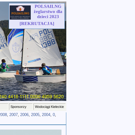
POLSAILNG
żeglarstwo dla
dzieci 2023
[REKRUTACJA]
Sponsorzy
Wodociągi Kieleckie
2008
,
2007
,
2006
,
2005
,
2004
,
0
,