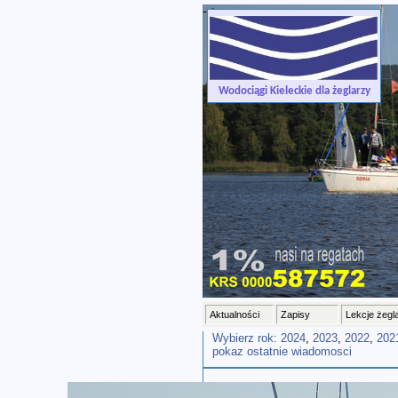
-->
Wodociągi Kieleckie dla żeglarzy
Aktualności
Zapisy
Lekcje żegl
Wybierz rok:
2024
,
2023
,
2022
,
202
pokaz ostatnie wiadomosci