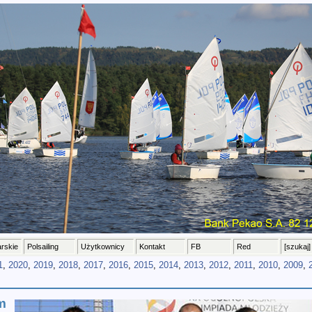
arskie
Polsailing
Użytkownicy
Kontakt
FB
Red
[szukaj]
1
,
2020
,
2019
,
2018
,
2017
,
2016
,
2015
,
2014
,
2013
,
2012
,
2011
,
2010
,
2009
,
m