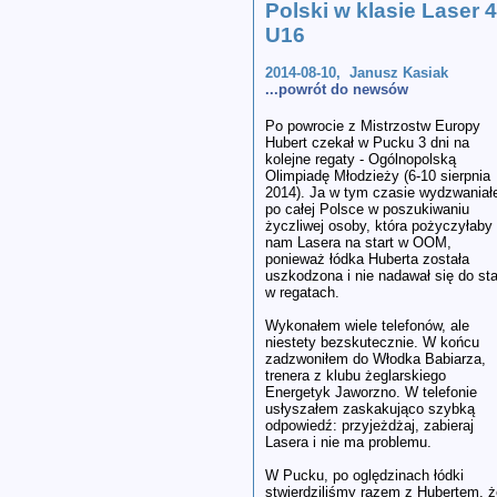
Polski w klasie Laser 4
U16
2014-08-10, Janusz Kasiak
...powrót do newsów
Po powrocie z Mistrzostw Europy
Hubert czekał w Pucku 3 dni na
kolejne regaty - Ogólnopolską
Olimpiadę Młodzieży (6-10 sierpnia
2014). Ja w tym czasie wydzwania
po całej Polsce w poszukiwaniu
życzliwej osoby, która pożyczyłaby
nam Lasera na start w OOM,
ponieważ łódka Huberta została
uszkodzona i nie nadawał się do sta
w regatach.
Wykonałem wiele telefonów, ale
niestety bezskutecznie. W końcu
zadzwoniłem do Włodka Babiarza,
trenera z klubu żeglarskiego
Energetyk Jaworzno. W telefonie
usłyszałem zaskakująco szybką
odpowiedź: przyjeżdżaj, zabieraj
Lasera i nie ma problemu.
W Pucku, po oględzinach łódki
stwierdziliśmy razem z Hubertem, ż