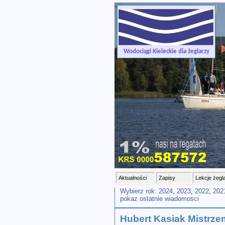
-->
Wodociągi Kieleckie dla żeglarzy
Aktualności
Zapisy
Lekcje żegl
Wybierz rok:
2024
,
2023
,
2022
,
202
pokaz ostatnie wiadomosci
Hubert Kasiak Mistrze