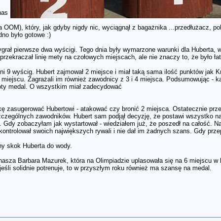
nas
 OOM), który, jak gdyby nigdy nic, wyciągnął z bagażnika ...przedłużacz, po
dno było gotowe :)
ygrał pierwsze dwa wyścigi. Tego dnia były wymarzone warunki dla Huberta, w
rzekraczał linię mety na czołowych miejscach, ale nie znaczy to, że było ła
ni 9 wyścig. Hubert zajmował 2 miejsce i miał taką sama ilość punktów jak K
 miejscu. Zagrażali im również zawodnicy z 3 i 4 miejsca. Podsumowując - k
oty medal. O wszystkim miał zadecydować
ykę zasugerować Hubertowi - atakować czy bronić 2 miejsca. Ostatecznie pr
zczególnych zawodników. Hubert sam podjął decyzję, że postawi wszystko na 
). Gdy zobaczyłam jak wystartował - wiedziałem już, że poszedł na całość. N
kontrolował swoich największych rywali i nie dał im żadnych szans. Gdy przep
lny skok Huberta do wody.
 nasza Barbara Mazurek, która na Olimpiadzie uplasowała się na 6 miejscu w 
 jeśli solidnie potrenuje, to w przyszłym roku również ma szansę na medal.