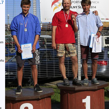
.7
łem
rtu
e