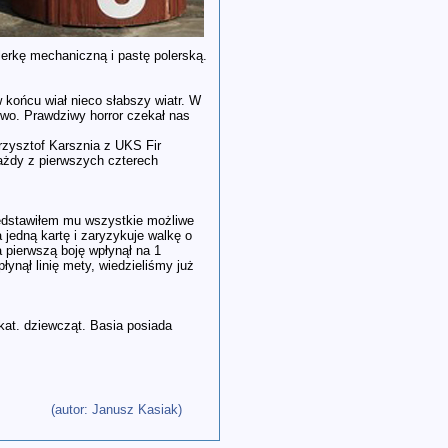
lerkę mechaniczną i pastę polerską.
 końcu wiał nieco słabszy wiatr. W
two. Prawdziwy horror czekał nas
rzysztof Karsznia z UKS Fir
ażdy z pierwszych czterech
zedstawiłem mu wszystkie możliwe
jedną kartę i zaryzykuje walkę o
a pierwszą boję wpłynął na 1
łynął linię mety, wiedzieliśmy już
kat. dziewcząt. Basia posiada
(autor: Janusz Kasiak)