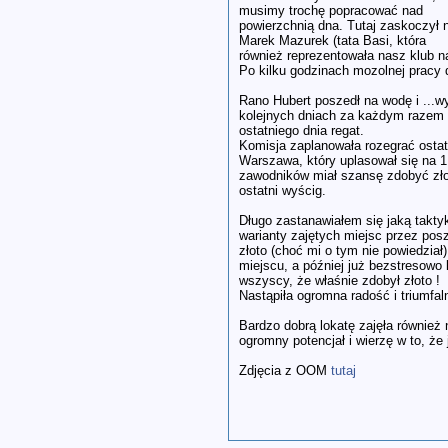
musimy trochę popracować nad
powierzchnią dna. Tutaj zaskoczył 
Marek Mazurek (tata Basi, która
również reprezentowała nasz klub na
Po kilku godzinach mozolnej pracy 
Rano Hubert poszedł na wodę i ...w
kolejnych dniach za każdym razem p
ostatniego dnia regat.
Komisja zaplanowała rozegrać ostat
Warszawa, który uplasował się na 1
zawodników miał szansę zdobyć zł
ostatni wyścig.
Długo zastanawiałem się jaką takt
warianty zajętych miejsc przez pos
złoto (choć mi o tym nie powiedział
miejscu, a później już bezstresowo 
wszyscy, że właśnie zdobył złoto !
Nastąpiła ogromna radość i triumfa
Bardzo dobrą lokatę zajęła również
ogromny potencjał i wierzę w to, że
Zdjęcia z OOM
tutaj