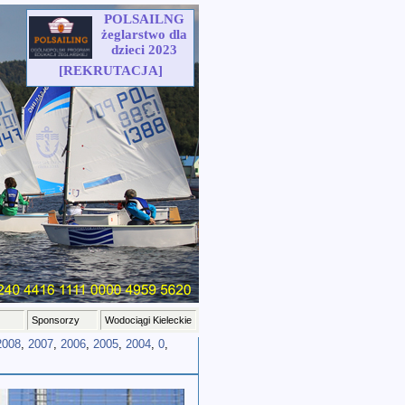
POLSAILNG
żeglarstwo dla
dzieci 2023
[REKRUTACJA]
Sponsorzy
Wodociągi Kieleckie
2008
,
2007
,
2006
,
2005
,
2004
,
0
,