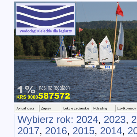
-->
Wodociągi Kieleckie dla żeglarzy
Aktualności
Zapisy
Lekcje żeglarskie
Polsailing
Użytkownicy
Wybierz rok:
2024
,
2023
,
2
2017
,
2016
,
2015
,
2014
,
2