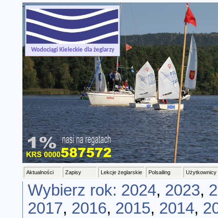
-->
Wodociągi Kieleckie dla żeglarzy
Aktualności
Zapisy
Lekcje żeglarskie
Polsailing
Użytkownicy
Wybierz rok:
2024
,
2023
,
2
2017
,
2016
,
2015
,
2014
,
2