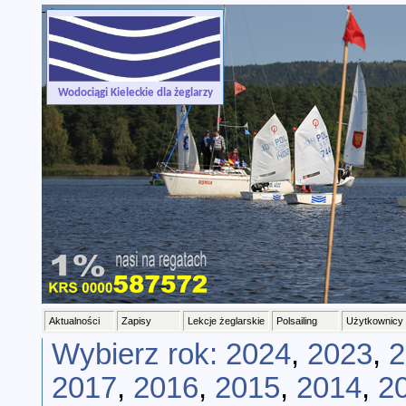
-->
Wodociągi Kieleckie dla żeglarzy
Aktualności
Zapisy
Lekcje żeglarskie
Polsailing
Użytkownicy
Wybierz rok:
2024
,
2023
,
2
2017
,
2016
,
2015
,
2014
,
2