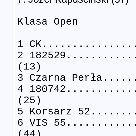
Klasa Open
1 CK...............
2 182529...........
(13)
3 Czarna Perła.....
4 180742...........
(25)
5 Korsarz 52.......
6 VIS 55...........
(44)