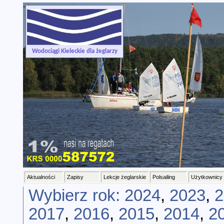
-->
Wodociągi Kieleckie dla żeglarzy
Aktualności
Zapisy
Lekcje żeglarskie
Polsailing
Użytkownicy
Wybierz rok:
2024
,
2023
,
2
2017
,
2016
,
2015
,
2014
,
2