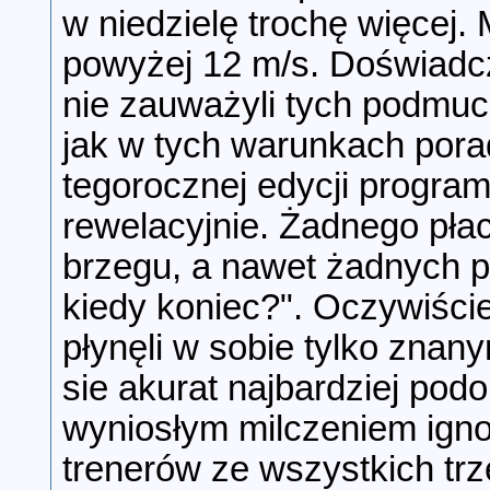
w niedzielę trochę więcej.
powyżej 12 m/s. Doświadc
nie zauważyli tych podmuc
jak w tych warunkach pora
tegorocznej edycji progr
rewelacyjnie. Żadnego pła
brzegu, a nawet żadnych py
kiedy koniec?". Oczywiście
płynęli w sobie tylko znany
sie akurat najbardziej pod
wyniosłym milczeniem igno
trenerów ze wszystkich tr