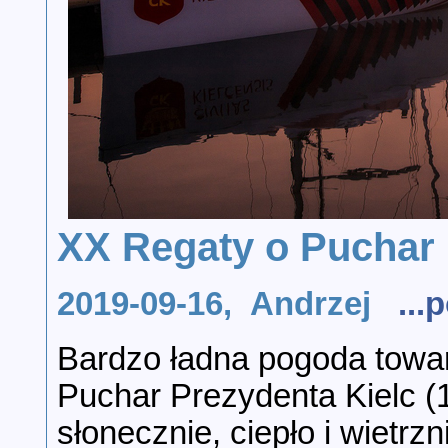
XX Regaty o Puchar 
2019-09-16, Andrzej
..
Bardzo ładna pogoda towa
Puchar Prezydenta Kielc (
słonecznie, ciepło i wietrz