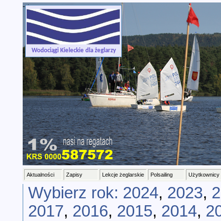
-->
Wodociągi Kieleckie dla żeglarzy
Aktualności
Zapisy
Lekcje żeglarskie
Polsailing
Użytkownicy
Wybierz rok:
2024
,
2023
,
2
2017
,
2016
,
2015
,
2014
,
2