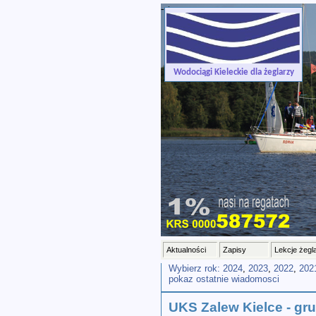
-->
Wodociągi Kieleckie dla żeglarzy
Aktualności
Zapisy
Lekcje żegl
Wybierz rok:
2024
,
2023
,
2022
,
202
pokaz ostatnie wiadomosci
UKS Zalew Kielce - gr