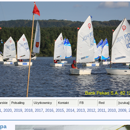
arskie
Polsailing
Użytkownicy
Kontakt
FB
Red
[szukaj]
1
,
2020
,
2019
,
2018
,
2017
,
2016
,
2015
,
2014
,
2013
,
2012
,
2011
,
2010
,
2009
,
upa