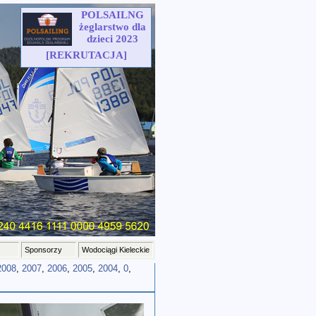
POLSAILNG
żeglarstwo dla
dzieci 2023
[REKRUTACJA]
Sponsorzy
Wodociągi Kieleckie
2008
,
2007
,
2006
,
2005
,
2004
,
0
,