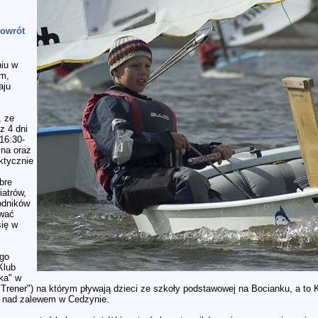
powrót
iu w
am,
aju
, ze
z 4 dni
16:30-
yna oraz
ktycznie
bre
iatrów,
odników
ywać
się w
go
Klub
ka" w
Trener") na którym pływają dzieci ze szkoły podstawowej na Bocianku, a to 
a nad zalewem w Cedzynie.