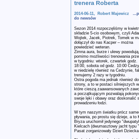
trenera Roberta
2014-06-11, Robert Majewicz
...
do newsów
Sezon 2014 rozpoczęliśmy w kwietn
składzie 5-cio osobowym, czyli Ad
Wojtek, Jacek, Piotrek, Tomek w m
dołączył do nas Kacper – można
powiedzieć weteran.
Zimna aura, burze i ulewy powodują
pomimo możliwości trenowania prze
w tygodniu: wtorek, czwartek godz. 
18:00, sobota od godz. 10:00 Cedz
w niedzielę również na Cedzynie, fa
trenujemy 2 razy w tygodniu.
Ostra pogoda ma jednak również do
strony, a to w postaci silniejszych w
które cieszą zaawansowanych zaw
a początkującym pozwalają pokon
swoje lęki i obawy oraz doskonalić 
prowadzeniu łodzi.
W tym naszym światku prócz same
pływania, po prostu się dzieje, a to 
Bryza uruchomił jedynego "dwupaty
Kielcach (dwumasztowy jacht typu "
Pasat zorganizowały Dzień Dzieck