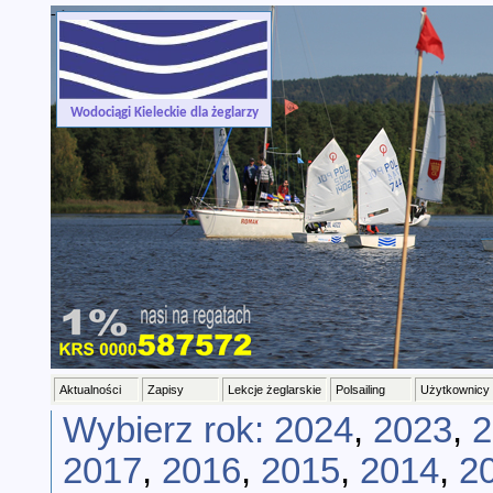
-->
Wodociągi Kieleckie dla żeglarzy
Aktualności
Zapisy
Lekcje żeglarskie
Polsailing
Użytkownicy
Wybierz rok:
2024
,
2023
,
2
2017
,
2016
,
2015
,
2014
,
2