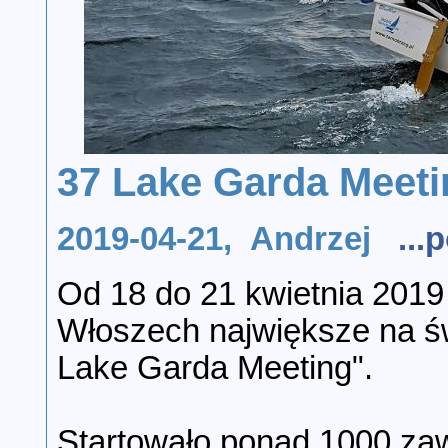
37 Lake Garda Meeti
2019-04-21, Andrzej
..
Od 18 do 21 kwietnia 2019 
Włoszech największe na św
Lake Garda Meeting".
Startowało ponad 1000 za