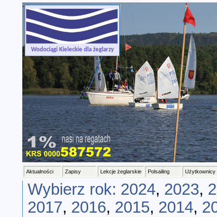
-->
Wodociągi Kieleckie dla żeglarzy
Aktualności
Zapisy
Lekcje żeglarskie
Polsailing
Użytkownicy
Wybierz rok:
2024
,
2023
,
2
2017
,
2016
,
2015
,
2014
,
2