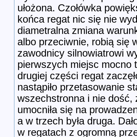
ułożona. Czołówka powięk
końca regat nic się nie wy
diametralna zmiana warunk
albo przeciwnie, robią się
zawodnicy silnowiatrowi wy
pierwszych miejsc mocno t
drugiej części regat zaczę
nastąpiło przetasowanie sta
wszechstronna i nie dość, ż
umocniła się na prowadzen
a w trzech była druga. Dał
w regatach z ogromną prz