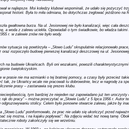
nował w najlepsze. Moi koledzy klubowi wspominali, że udało się pożyczyć tr
asjonat historii. Była to miła odmiana, bo dotychczas żeglować jeżdżono na
eszła gwałtowna burza. Na ul. Jesionowej nie było kanalizacji, więc cała de
ę, a woda z zalewu uciekła. Opowiadali o tym świadkowie, bo władza takimi r
955 r. w zalewie znów nie było wody.
ów sytuacja się powtórzyła – „Słowo Ludu” skrupulatnie relacjonowało prac
 oraz rozpoczęto budowę pierwszej kanalizacji deszczowej na ul. Jesionowej
h na budowie Ukraińcach. Byli oni wozakami, powozili charakterystycznymi 
egionie świętokrzyskim.
 w prasie nie ma wzmianki o tej bratniej pomocy, a czasy były przecież taki
yć tak, że Ukraińcy wcale nie pracowali tu dobrowolnie, lecz w nagrodę za sp
czenie prasy – zastanawia się prezes klubu.
niecierpliwością, tym bardziej że niejeden raz zapowiadano już ten uroczyst
ąk do pracy” – można przeczytać w „Słowie Ludu” z 5 lipca 1956 r. Autor tek
 odgruzowywaniu stolicy. Celem było ponowne otwarcie zalewu, jakże by inacz
lipca „Słowo Ludu” poinformowało, że prac nie udało się ukończyć przed najwa
kąpać się można, i na kajaku popływać”. Na zdjęciu widać też nową tamę. Obo
statecznie roboty zakończyły się we wrześniu.