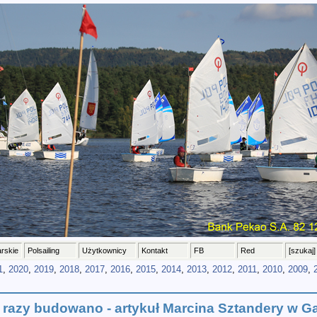
arskie
Polsailing
Użytkownicy
Kontakt
FB
Red
[szukaj]
1
,
2020
,
2019
,
2018
,
2017
,
2016
,
2015
,
2014
,
2013
,
2012
,
2011
,
2010
,
2009
,
a razy budowano - artykuł Marcina Sztandery w G