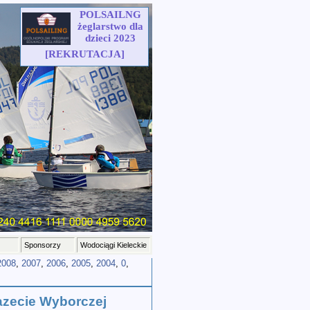
POLSAILNG
żeglarstwo dla
dzieci 2023
[REKRUTACJA]
Sponsorzy
Wodociągi Kieleckie
2008
,
2007
,
2006
,
2005
,
2004
,
0
,
azecie Wyborczej