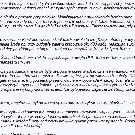
azała miejsce, choć lojalnie wobec władz twierdziła, że „są potrzeby poważni
y prowadzone w dużej części w czynie społecznym, o czym poinformowało dwa
o pisała o pracach przy zalewie. Mobilizujących artykułów było bardzo dużo
yliczano zakłady pracy, z których pochodzili ochotnicy. A także bumelantów, 
”, np. wśród załogi Kieleckich Zakładów Przemysłu Tłuszczowego, ale „gdy 
 zalewu na Piaskach wzięło udział bardzo wielu ludzi. „Dzięki ofiarnej prac
iegłą środę np. przy budowie zalewu pracowało ok. 400 osób, realizując swoj
c dobry przykład pozostałym” – można przeczytać w „SL” z 18 lipca 1954 r.
a – Święto Odrodzenia Polski, najważniejsze święto PRL, które w 1954 r. miał
a manifestu PKWN.
nicjatywa oddolna, a na ile były sterowane przez władze, dziś nie wiadomo. –
niem to było sterowane ręcznie. Dziwię się też, jak prowadzono te roboty. O
iegały w ostatnich tygodniach przed otwarciem – opowiada Andrzej Kosmala, 
pożyczyć spychacz i kolejkę spalinową z zakładów wapienniczych na Kadziel
e z łopatami wykonywali miesiącami. Nie było jednak wsparcia ze strony wład
warto, chociaż nie był do końca spiętrzony, kończył się na wysokości dzisiejs
ie otrzymali od dawna już upragnione miejsce rozrywek i wypoczynku – wiel
u” i wyliczało, że w uroczystości wzięło udział 20 tys. mieszkańców miasta.
 matek z dziećmi” szły nad zalew już kilka godzin przed uroczystością. Podzi
 z rzadka porosłe trawą”.
czący Miejskiej Rady Narodowej.