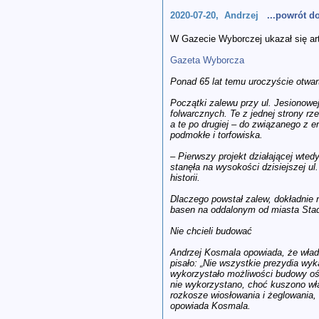
2020-07-20, Andrzej
...powrót 
W Gazecie Wyborczej ukazał się art
Gazeta Wyborcza
Ponad 65 lat temu uroczyście otwart
Początki zalewu przy ul. Jesionowe
folwarcznych. Te z jednej strony r
a te po drugiej – do związanego z 
podmokłe i torfowiska.
– Pierwszy projekt działającej wted
stanęła na wysokości dzisiejszej u
historii.
Dlaczego powstał zalew, dokładnie 
basen na oddalonym od miasta Stadi
Nie chcieli budować
Andrzej Kosmala opowiada, że władz
pisało: „Nie wszystkie prezydia wy
wykorzystało możliwości budowy oś
nie wykorzystano, choć kuszono wł
rozkosze wiosłowania i żeglowania, 
opowiada Kosmala.