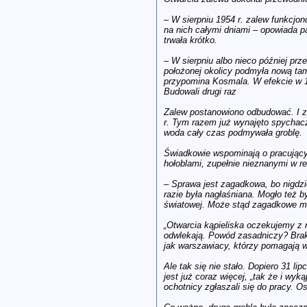
– W sierpniu 1954 r. zalew funkcjo
na nich całymi dniami – opowiada p
trwała krótko.
– W sierpniu albo nieco później prz
położonej okolicy podmyła nową tam
przypomina Kosmala. W efekcie w 1
Budowali drugi raz
Zalew postanowiono odbudować. I zn
r. Tym razem już wynajęto spychacz
woda cały czas podmywała groblę.
Świadkowie wspominają o pracującyc
hołoblami, zupełnie nieznanymi w r
– Sprawa jest zagadkowa, bo nigdzie
razie była nagłaśniana. Mogło też b
światowej. Może stąd zagadkowe mil
„Otwarcia kąpieliska oczekujemy z 
odwlekają. Powód zasadniczy? Brak r
jak warszawiacy, którzy pomagają w
Ale tak się nie stało. Dopiero 31 
jest już coraz więcej, „tak że i wy
ochotnicy zgłaszali się do pracy. O