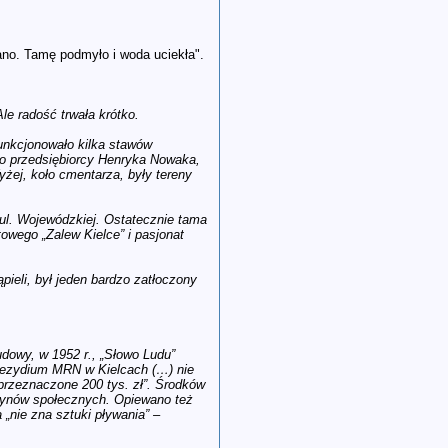
ano. Tamę podmyło i woda uciekła".
le radość trwała krótko.
funkcjonowało kilka stawów
ego przedsiębiorcy Henryka Nowaka,
żej, koło cmentarza, były tereny
 ul. Wojewódzkiej. Ostatecznie tama
owego „Zalew Kielce” i pasjonat
ieli, był jeden bardzo zatłoczony
udowy, w 1952 r., „Słowo Ludu”
Prezydium MRN w Kielcach (…) nie
przeznaczone 200 tys. zł”. Środków
czynów społecznych. Opiewano też
„nie zna sztuki pływania” –