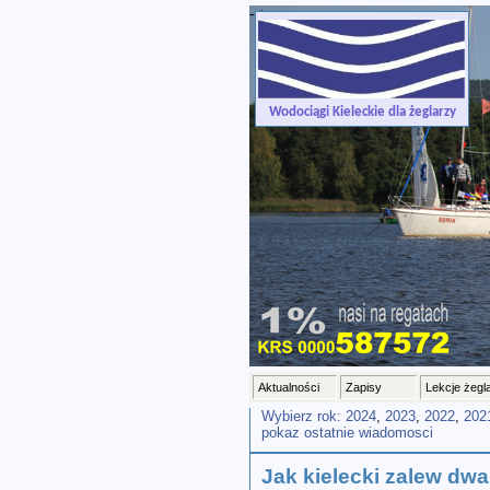
-->
Wodociągi Kieleckie dla żeglarzy
Aktualności
Zapisy
Lekcje żegl
Wybierz rok:
2024
,
2023
,
2022
,
202
pokaz ostatnie wiadomosci
Jak kielecki zalew dw