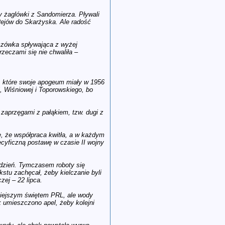
zy żaglówki z Sandomierza. Pływali
 Rejów do Skarżyska. Ale radość
szczówka spływająca z wyżej
zeczami się nie chwaliła –
e, które swoje apogeum miały w 1956
, Wiśniowej i Toporowskiego, bo
zaprzęgami z pałąkiem, tzw. dugi z
e, że współpraca kwitła, a w każdym
ecyficzną postawę w czasie II wojny
y dzień. Tymczasem roboty się
stu zachęcał, żeby kielczanie byli
ej – 22 lipca.
żniejszym świętem PRL, ale wody
k umieszczono apel, żeby kolejni