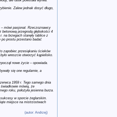
wody, ale obok powstała wyrwa.
ybienie. Zalew jednak dosyć długo,
ewu – mówi pasjonat. Rzeczoznawcy
z betonową przegrodą głębokości 4
. na brzegach stanęły tablice z
e po prostu przestano badać
 to zapobiec przesiąkaniu ścieków
było wreszcie otworzyć kąpielisko.
ozpoczął nowe życie – opowiada.
bywały się one regularnie, a
zerwca 1959 r. Tego samego dnia
bo świadkowie mówią, że
ego roku, położyła jesienna burza.
 sukcesy w sporcie żeglarskim.
wiąte miejsce na mistrzostwach
(autor: Andrzej)