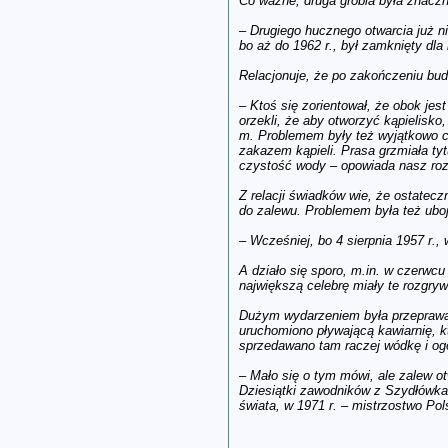
Co ważne, druga grobla była znacz
– Drugiego hucznego otwarcia już n
bo aż do 1962 r., był zamknięty dl
Relacjonuje, że po zakończeniu bud
– Ktoś się zorientował, że obok je
orzekli, że aby otworzyć kąpielisk
m. Problemem były też wyjątkowo cuc
zakazem kąpieli. Prasa grzmiała ty
czystość wody – opowiada nasz r
Z relacji świadków wie, że ostatecz
do zalewu. Problemem była też uboj
– Wcześniej, bo 4 sierpnia 1957 r.
A działo się sporo, m.in. w czerwcu
największą celebrę miały te rozgry
Dużym wydarzeniem była przeprawa
uruchomiono pływającą kawiarnię, k
sprzedawano tam raczej wódkę i ogó
– Mało się o tym mówi, ale zalew o
Dziesiątki zawodników z Szydłówka j
świata, w 1971 r. – mistrzostwo Pol