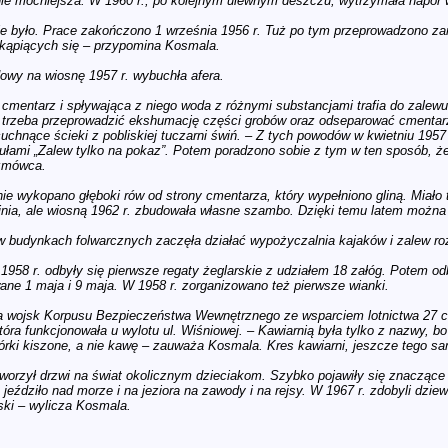
nie mocniejsza. W 1960 r., po kolejnym ulewnym deszczu, wytrzymała napór 
ie było. Prace zakończono 1 września 1956 r. Tuż po tym przeprowadzono zar
a kąpiących się – przypomina Kosmala.
owy na wiosnę 1957 r. wybuchła afera.
st cmentarz i spływająca z niego woda z różnymi substancjami trafia do zal
o, trzeba przeprowadzić ekshumację części grobów oraz odseparować cmentar
hnące ścieki z pobliskiej tuczarni świń. – Z tych powodów w kwietniu 1957 r
tułami „Zalew tylko na pokaz”. Potem poradzono sobie z tym w ten sposób, ż
ozmówca.
nie wykopano głęboki rów od strony cmentarza, który wypełniono gliną. Miało
nia, ale wiosną 1962 r. zbudowała własne szambo. Dzięki temu latem można 
, w budynkach folwarcznych zaczęła działać wypożyczalnia kajaków i zalew r
 1958 r. odbyły się pierwsze regaty żeglarskie z udziałem 18 załóg. Potem od
wane 1 maja i 9 maja. W 1958 r. zorganizowano też pierwsze wianki.
 wojsk Korpusu Bezpieczeństwa Wewnętrznego ze wsparciem lotnictwa 27 c
tóra funkcjonowała u wylotu ul. Wiśniowej. – Kawiarnią była tylko z nazwy, 
rki kiszone, a nie kawę – zauważa Kosmala. Kres kawiarni, jeszcze tego sam
tworzył drzwi na świat okolicznym dzieciakom. Szybko pojawiły się znaczące
eździło nad morze i na jeziora na zawody i na rejsy. W 1967 r. zdobyli dzie
ski – wylicza Kosmala.