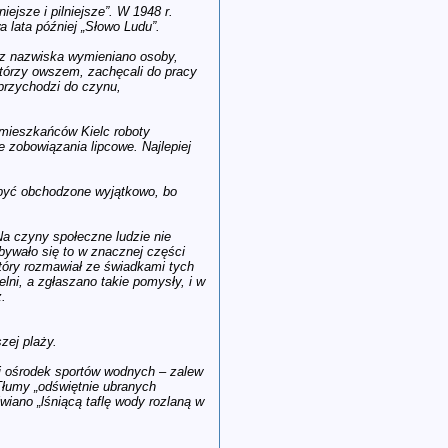
ejsze i pilniejsze”. W 1948 r.
 lata później „Słowo Ludu”.
, z nazwiska wymieniano osoby,
którzy owszem, zachęcali do pracy
przychodzi do czynu,
y mieszkańców Kielc roboty
e zobowiązania lipcowe. Najlepiej
o być obchodzone wyjątkowo, bo
 Na czyny społeczne ludzie nie
dbywało się to w znacznej części
który rozmawiał ze świadkami tych
ni, a zgłaszano takie pomysły, i w
z.
zej plaży.
ki ośrodek sportów wodnych – zalew
 Tłumy „odświętnie ubranych
wiano „lśniącą taflę wody rozlaną w