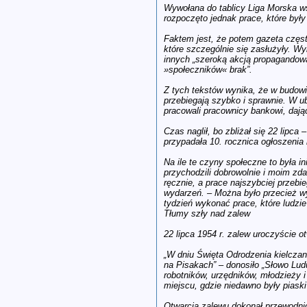
Wywołana do tablicy Liga Morska wsk
rozpoczęto jednak prace, które był
Faktem jest, że potem gazeta częst
które szczególnie się zasłużyły. W
innych „szeroką akcją propagandową
»społeczników« brak”.
Z tych tekstów wynika, że w budowie
przebiegają szybko i sprawnie. W ub
pracowali pracownicy bankowi, dają
Czas naglił, bo zbliżał się 22 lipc
przypadała 10. rocznica ogłoszeni
Na ile te czyny społeczne to była i
przychodzili dobrowolnie i moim zda
ręcznie, a prace najszybciej przeb
wydarzeń. – Można było przecież wy
tydzień wykonać prace, które ludzi
Tłumy szły nad zalew
22 lipca 1954 r. zalew uroczyście ot
„W dniu Święta Odrodzenia kielczan
na Pisakach” – donosiło „Słowo Lud
robotników, urzędników, młodzieży i
miejscu, gdzie niedawno były piaski
Otwarcia zalewu dokonał przewodni