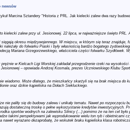
do newsów
ykuł Marcina Sztandery "Historia z PRL. Jak kielecki zalew dwa razy budow
o kielecki zalew przy ul. Jesionowej. 22 lipca, w najważniejsze święto PRL. A
j sięgają okresu międzywojennego. W miejscu, w którym się teraz znajduje, 
zeki należały do folwarku Piaski i były własnością bardzo bogatego żydowski
endecją Mariana Grzegorzewskiego, właściciela części folwarku Szydłówek. Wy
y prężnie w Kielcach Ligi Morskiej zakładał przegrodzenie rzeki na wysokości
l. Jesionowej – opowiada Andrzej Kosmala, prezes Uczniowskiego Klubu Sport
nie wiadomo. Może dlatego, że mieszkańcy skarżyli się na brak miejsca do kąp
onie oraz dzikie kąpieliska na Dołach Siekluckiego.
e nie paliły się do budowy zalewu i unikały tematu. Nawet po rozpoczęciu b
kazują dostateczną troskę o pełne wykorzystanie kredytów inwestycyjnych. 
rodka sportów wodnych na zalewisku Silnicy (…) pomimo że na ten cel było 
adze takimi perspektywami jak wyprodukowanie wielu ton ryb i obietnicami 
a nawet wyrażano dezaprobatę, że wskutek braku kąpieliska klasa robotnicza 