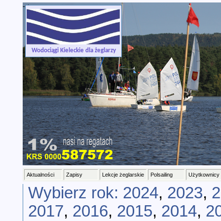
-->
Wodociągi Kieleckie dla żeglarzy
Aktualności
Zapisy
Lekcje żeglarskie
Polsailing
Użytkownicy
Wybierz rok:
2024
,
2023
,
2
2017
,
2016
,
2015
,
2014
,
2