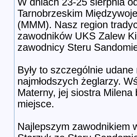
W dniach 23-25 sierpnia od
Tarnobrzeskim Międzywoje
(MMM). Nasz region tradyc
zawodników UKS Zalew Kiel
zawodnicy Steru Sandomie
Były to szczególnie udane
najmłodszych żeglarzy. Wś
Materny, jej siostra Milen
miejsce.
Najlepszym zawodnikiem w