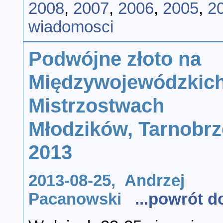
2008
,
2007
,
2006
,
2005
,
2
wiadomosci
Podwójne złoto na
Międzywojewódzkic
Mistrzostwach
Młodzików, Tarnobr
2013
2013-08-25, Andrzej
Pacanowski
...powrót 