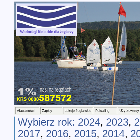
-->
Wodociągi Kieleckie dla żeglarzy
Aktualności
Zapisy
Lekcje żeglarskie
Polsailing
Użytkownicy
Wybierz rok:
2024
,
2023
,
2
2017
,
2016
,
2015
,
2014
,
2